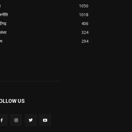
श
1050
जनीति
1018
डीगढ़
406
लंधर
324
्य
294
OLLOW US