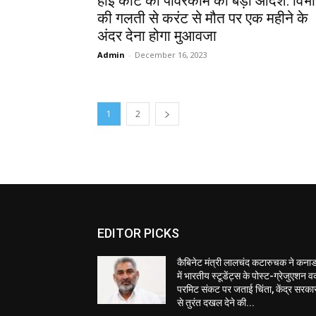
हाई कोर्ट का पावरकॉम को बड़ा आदेश: विभ
की गलती से करंट से मौत पर एक महीने के
अंदर देना होगा मुआवजा
Admin
-
December 16, 2023
1
2
EDITOR PICKS
कैबिनेट मंत्री लालचंद कटारुचक ने कनाड
में भारतीय स्टूडेंट्स के पोस्ट-ग्रेजुएशन वर
परमिट संकट पर जताई चिंता, केंद्र सरका
से तुरंत दखल देने की...