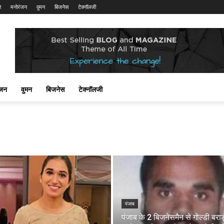
ि
मनोरंजन
वुमन
बिजनेस
टेक्नॉलजी
ंजन
वुमन
बिजनेस
टेक्नॉलजी
पंजाब
पंजाब के 2 बिजनेसमैन से गोल्डी बराड़