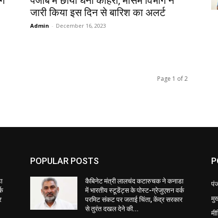
ाग
पंजाब में छाया घना कोहरा, मौसम विभाग ने
जारी किया इस दिन से बारिश का अलर्ट
Admin
-
December 16, 2023
Page 1 of 2
POPULAR POSTS
P
ा
कैबिनेट मंत्री लालचंद कटारुचक ने कनाडा
पं
्क
में भारतीय स्टूडेंट्स के पोस्ट-ग्रेजुएशन वर्क
मुख
र
परमिट संकट पर जताई चिंता, केंद्र सरकार
से तुरंत दखल देने की...
मी