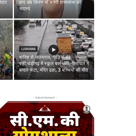
सेदार
बाद अब किरण भी बनेंगी राज्यसभा की
सदस्य
LUDHIANA
बारिश से जलभराव, गाड़ियां बंद
पड़ीं:चंडीगढ़ में स्कूल बस धंसी; हिमाचल में
बादल फटा, मंदिर ढहा, 3 बच्चियों की मौत
- Advertisment -