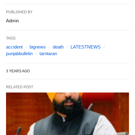
PUBLISHED BY
Admin
TAGS:
accident
bignews
death
LATESTNEWS
punjabbulletin
tarntaran
3 YEARS AGO
RELATED POST