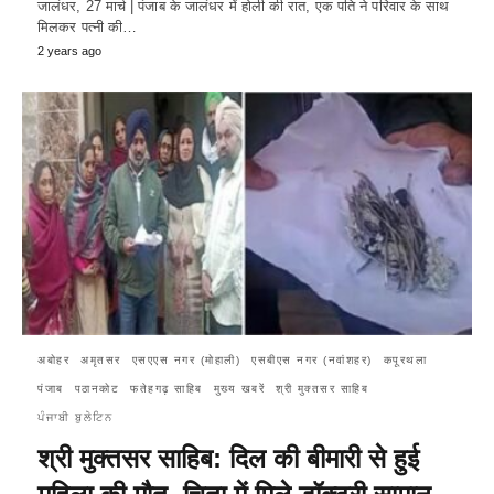
जालंधर, 27 मार्च | पंजाब के जालंधर में होली की रात, एक पति ने परिवार के साथ
मिलकर पत्नी की…
2 years ago
अबोहर
अमृतसर
एसएएस नगर (मोहाली)
एसबीएस नगर (नवांशहर)
कपूरथला
पंजाब
पठानकोट
फतेहगढ़ साहिब
मुख्य खबरें
श्री मुक्तसर साहिब
ਪੰਜਾਬੀ ਬੁਲੇਟਿਨ
श्री मुक्तसर साहिब: दिल की बीमारी से हुई