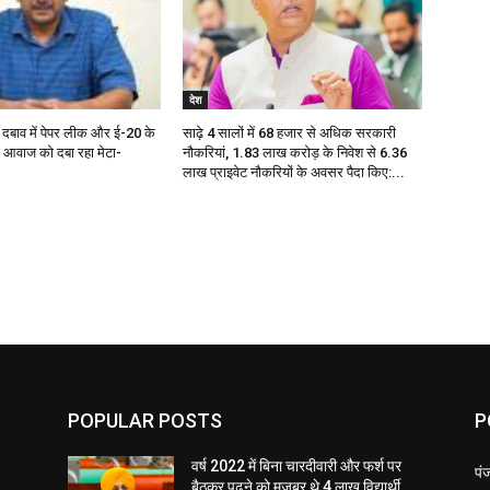
देश
दबाव में पेपर लीक और ई-20 के
साढ़े 4 सालों में 68 हजार से अधिक सरकारी
आवाज को दबा रहा मेटा-
नौकरियां, 1.83 लाख करोड़ के निवेश से 6.36
लाख प्राइवेट नौकरियों के अवसर पैदा किए:...
POPULAR POSTS
P
वर्ष 2022 में बिना चारदीवारी और फर्श पर
पं
बैठकर पढ़ने को मजबूर थे 4 लाख विद्यार्थी,