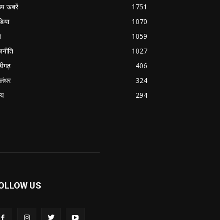
्य खबरें
1751
डिया
1070
श
1059
जनीति
1027
डीगढ़
406
लंधर
324
्य
294
OLLOW US