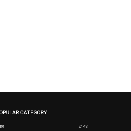
OPULAR CATEGORY
जाब
2148