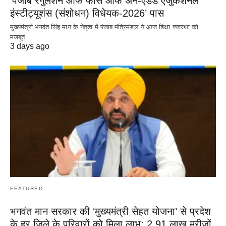
‘पंजाब रेगुलेशन ऑफ फीस ऑफ अन-एडेड एजुकेशनल
इंस्टीट्यूशंस (संशोधन) विधेयक-2026’ पास
मुख्यमंत्री भगवंत सिंह मान के नेतृत्व में पंजाब मंत्रिमंडल ने आज शिक्षा व्यवस्था को
मजबूत…
3 days ago
FEATURED
भगवंत मान सरकार की ‘मुख्यमंत्री सेहत योजना’ से प्रदेश
के हर ज़िले के परिवारों को मिला लाभ; 2.91 लाख मरीज़ों