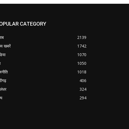
OPULAR CATEGORY
जाब
2139
्य खबरें
1742
डिया
1070
श
1050
जनीति
1018
डीगढ़
406
लंधर
324
्य
294