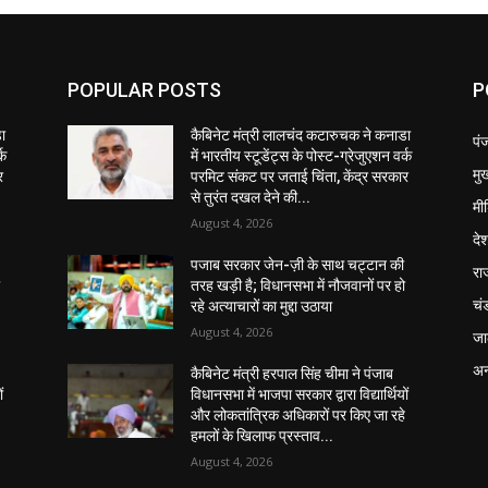
POPULAR POSTS
P
ा
कैबिनेट मंत्री लालचंद कटारुचक ने कनाडा
पं
्क
में भारतीय स्टूडेंट्स के पोस्ट-ग्रेजुएशन वर्क
मुख
र
परमिट संकट पर जताई चिंता, केंद्र सरकार
से तुरंत दखल देने की...
मी
August 4, 2026
दे
पजाब सरकार जेन-ज़ी के साथ चट्टान की
रा
ो
तरह खड़ी है; विधानसभा में नौजवानों पर हो
चं
रहे अत्याचारों का मुद्दा उठाया
August 4, 2026
जा
अन
कैबिनेट मंत्री हरपाल सिंह चीमा ने पंजाब
ं
विधानसभा में भाजपा सरकार द्वारा विद्यार्थियों
े
और लोकतांत्रिक अधिकारों पर किए जा रहे
हमलों के खिलाफ प्रस्ताव...
August 4, 2026