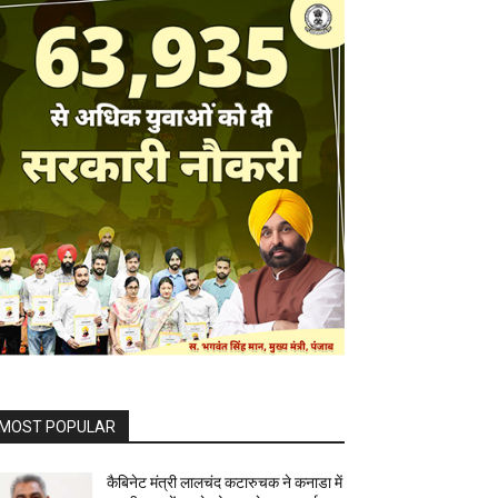
MOST POPULAR
कैबिनेट मंत्री लालचंद कटारुचक ने कनाडा में