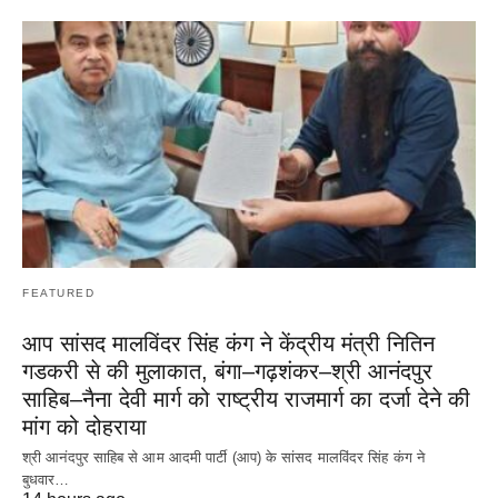
FEATURED
आप सांसद मालविंदर सिंह कंग ने केंद्रीय मंत्री नितिन
गडकरी से की मुलाकात, बंगा–गढ़शंकर–श्री आनंदपुर
साहिब–नैना देवी मार्ग को राष्ट्रीय राजमार्ग का दर्जा देने की
मांग को दोहराया
श्री आनंदपुर साहिब से आम आदमी पार्टी (आप) के सांसद मालविंदर सिंह कंग ने
बुधवार…