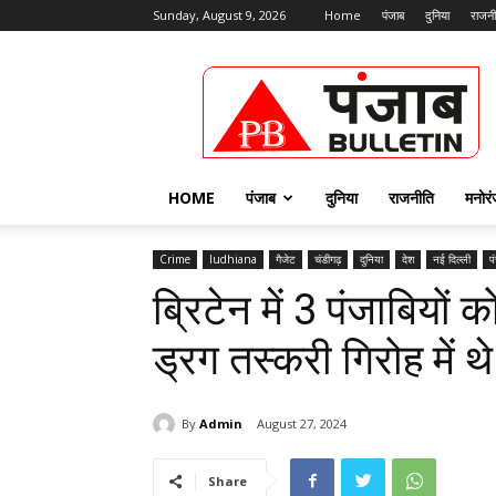
Sunday, August 9, 2026
Home
पंजाब
दुनिया
राजनी
Punjab
Bulletin
HOME
पंजाब
दुनिया
राजनीति
मनोर
Crime
ludhiana
गैजेट
चंडीगढ़
दुनिया
देश
नई दिल्ली
प
ब्रिटेन में 3 पंजाबियों क
ड्रग तस्करी गिरोह में 
By
Admin
August 27, 2024
Share